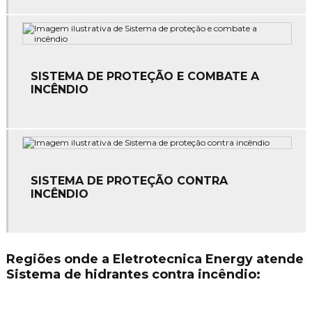
Empresas de manutenção elétrica
Empresas de sistema de combate a incêndio
SISTEMA DE PROTEÇÃO E COMBATE A
Instalação de alarme de incêndio
INCÊNDIO
Instalação de comando elétrico
Instalação de equipamentos de combate a incêndio
Instalação de hidrantes
SISTEMA DE PROTEÇÃO CONTRA
INCÊNDIO
Instalação de hidrantes em mato grosso
Instalação de para raios
Regiões onde a Eletrotecnica Energy atende
Instalação de para raios em mato grosso
Sistema de hidrantes contra incêndio:
Instalação de rede de combate a incêndio