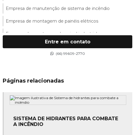
Empresa de manutenção de sistema de incêndio
Empresa de montagem de painéis elétricos
Empresa de montagem de painel industrial
Entre em contato
Empresa de montagem de quadro industrial
(66) 99609-2770
Empresa de montagem de quadros elétricos
Empresa de montagem de sistemas elétricos
Páginas relacionadas
Empresa de projeto elétrico
Empresa de serviços elétricos
Empresa de serviços elétricos industrial
SISTEMA DE HIDRANTES PARA COMBATE
Empresa de spda
A INCÊNDIO
Empresas de instalação e manutenção elétrica