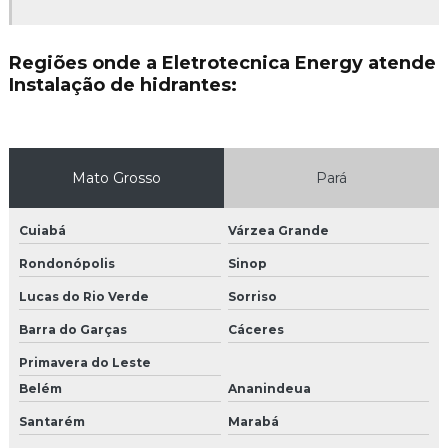
Instalação de hidrantes
Instalação de hidrantes em mato grosso
Regiões onde a Eletrotecnica Energy atende
Instalação de hidrantes:
Instalação de para raios
Instalação de para raios em mato grosso
Instalação de rede de combate a incêndio
Mato Grosso
Pará
Instalação de sensor de fumaça
Cuiabá
Várzea Grande
Instalação de sistema de combate a incêndio
Rondonópolis
Sinop
Lucas do Rio Verde
Sorriso
Instalação de sistema de hidrantes
Barra do Garças
Cáceres
Instalação de sistema de prevenção contra incêndio
Primavera do Leste
Instalação e manutenção elétrica
Belém
Ananindeua
Santarém
Marabá
Instalação e manutenção elétrica em mato grosso