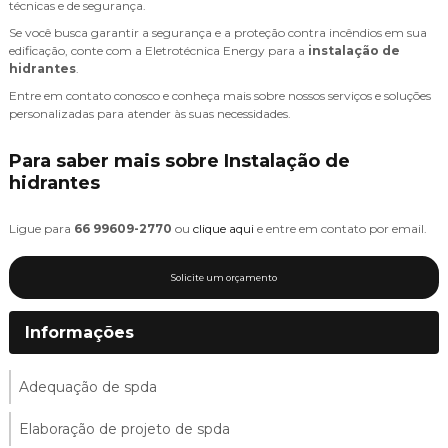
técnicas e de segurança.
Se você busca garantir a segurança e a proteção contra incêndios em sua
edificação, conte com a Eletrotécnica Energy para a
instalação de
hidrantes
.
Entre em contato conosco e conheça mais sobre nossos serviços e soluções
personalizadas para atender às suas necessidades.
Para saber mais sobre Instalação de
hidrantes
Ligue para
66 99609-2770
ou
clique aqui
e entre em contato por email.
Solicite um orçamento
Informações
Adequação de spda
Elaboração de projeto de spda