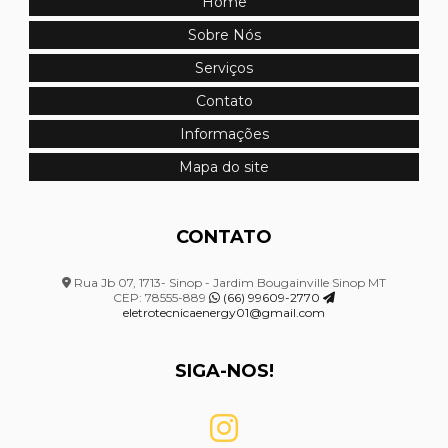
Home
Sobre Nós
Montagem de quadro de distribuição
Serviços
Montagem de quadro de distribuição em mato grosso
Contato
Montagem de quadro elétrico
Informações
Montagem de quadro elétrico de distribuição
Mapa do site
Montagem de quadro elétrico em mato grosso
CONTATO
Montagem de quadro elétrico industrial
Rua Jb 07, 1713- Sinop - Jardim Bougainville Sinop MT
Montagem de sistemas elétricos
CEP: 78555-889
(66) 99609-2770
eletrotecnicaenergy01@gmail.com
Projeto de combate a incêndio hidrantes
SIGA-NOS!
Projeto de segurança contra incêndio e pânico
Projeto de sistema de combate a incêndio