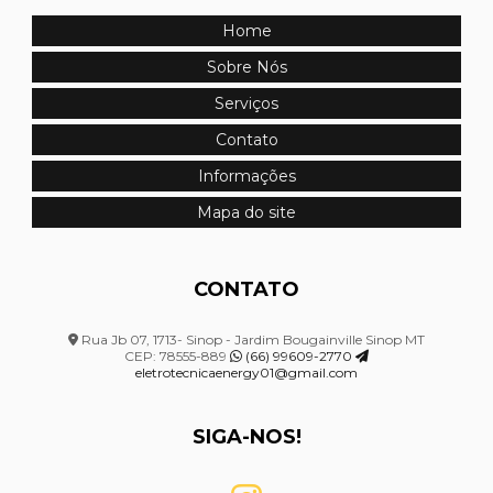
Montagem de painel industrial
Home
Montagem de quadro de distribuição
Sobre Nós
Montagem de quadro de distribuição em mato grosso
Serviços
Contato
Montagem de quadro elétrico
Informações
Montagem de quadro elétrico de distribuição
Mapa do site
Montagem de quadro elétrico em mato grosso
Montagem de quadro elétrico industrial
CONTATO
Montagem de sistemas elétricos
Rua Jb 07, 1713- Sinop - Jardim Bougainville Sinop MT
CEP: 78555-889
(66) 99609-2770
Projeto de combate a incêndio hidrantes
eletrotecnicaenergy01@gmail.com
Projeto de segurança contra incêndio e pânico
SIGA-NOS!
Projeto de sistema de combate a incêndio