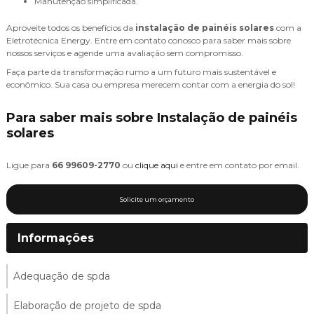
Manutenção simplificada.
Aproveite todos os benefícios da
instalação de painéis solares
com a
Eletrotécnica Energy. Entre em contato conosco para saber mais sobre
nossos serviços e agende uma avaliação sem compromisso.
Faça parte da transformação rumo a um futuro mais sustentável e
econômico. Sua casa ou empresa merecem contar com a energia do sol!
Para saber mais sobre Instalação de painéis
solares
Ligue para
66 99609-2770
ou
clique aqui
e entre em contato por email.
Solicite um orçamento
Informações
Adequação de spda
Elaboração de projeto de spda