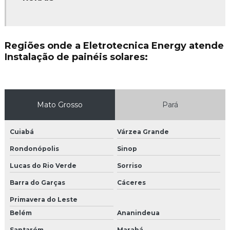
Instalação de hidrantes
Instalação de hidrantes em mato grosso
Regiões onde a Eletrotecnica Energy atende
Instalação de para raios
Instalação de painéis solares:
Instalação de para raios em mato grosso
Instalação de rede de combate a incêndio
Mato Grosso
Pará
Instalação de sensor de fumaça
Cuiabá
Várzea Grande
Instalação de sistema de combate a incêndio
Rondonópolis
Sinop
Instalação de sistema de hidrantes
Lucas do Rio Verde
Sorriso
Instalação de sistema de prevenção contra incêndio
Barra do Garças
Cáceres
Primavera do Leste
Instalação e manutenção elétrica
Belém
Ananindeua
Instalação e manutenção elétrica em mato grosso
Santarém
Marabá