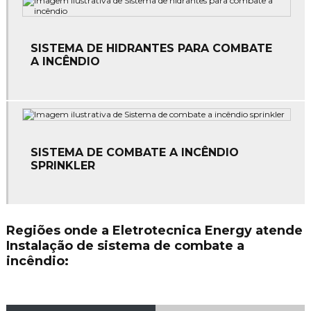
Empresas de manutenção elétrica
Empresas de sistema de combate a incêndio
SISTEMA DE HIDRANTES PARA COMBATE
Instalação de alarme de incêndio
A INCÊNDIO
Instalação de comando elétrico
Instalação de equipamentos de combate a incêndio
Instalação de hidrantes
SISTEMA DE COMBATE A INCÊNDIO
SPRINKLER
Instalação de hidrantes em mato grosso
Instalação de para raios
Regiões onde a Eletrotecnica Energy atende
Instalação de para raios em mato grosso
Instalação de sistema de combate a
incêndio:
Instalação de rede de combate a incêndio
Instalação de sensor de fumaça