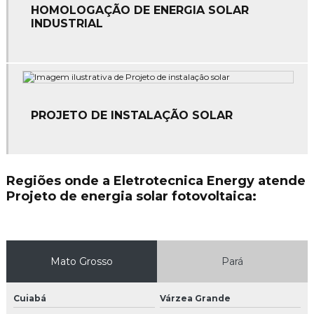
HOMOLOGAÇÃO DE ENERGIA SOLAR
Empresas de sistema de combate a incêndio
INDUSTRIAL
Instalação de alarme de incêndio
Instalação de comando elétrico
Instalação de equipamentos de combate a incêndio
PROJETO DE INSTALAÇÃO SOLAR
Instalação de hidrantes
Instalação de hidrantes em mato grosso
Regiões onde a Eletrotecnica Energy atende
Instalação de para raios
Projeto de energia solar fotovoltaica:
Instalação de para raios em mato grosso
Instalação de rede de combate a incêndio
Mato Grosso
Pará
Instalação de sensor de fumaça
Cuiabá
Várzea Grande
Instalação de sistema de combate a incêndio