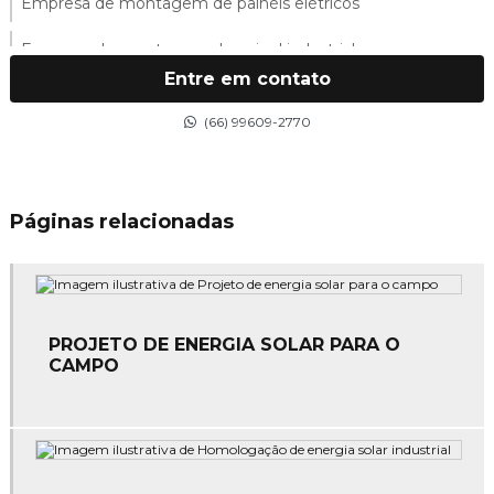
Empresa de montagem de painéis elétricos
Empresa de montagem de painel industrial
Entre em contato
Empresa de montagem de quadro industrial
(66) 99609-2770
Empresa de montagem de quadros elétricos
Empresa de montagem de sistemas elétricos
Páginas relacionadas
Empresa de projeto elétrico
Empresa de serviços elétricos
Empresa de serviços elétricos industrial
PROJETO DE ENERGIA SOLAR PARA O
CAMPO
Empresa de spda
Empresas de instalação e manutenção elétrica
Empresas de manutenção elétrica