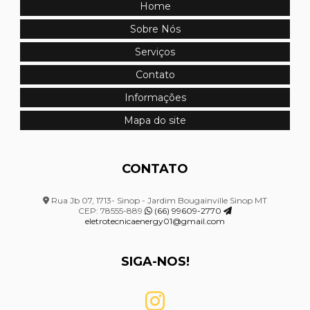
Home
Montagem de quadro de distribuição em mato grosso
Sobre Nós
Serviços
Montagem de quadro elétrico
Contato
Montagem de quadro elétrico de distribuição
Informações
Montagem de quadro elétrico em mato grosso
Mapa do site
Montagem de quadro elétrico industrial
CONTATO
Montagem de sistemas elétricos
Projeto de combate a incêndio hidrantes
Rua Jb 07, 1713- Sinop - Jardim Bougainville Sinop MT
CEP: 78555-889
(66) 99609-2770
eletrotecnicaenergy01@gmail.com
Projeto de segurança contra incêndio e pânico
Projeto de sistema de combate a incêndio
SIGA-NOS!
Projeto de sistema de detecção e alarme de incêndio