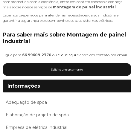
comprometida com a excelência, entre em contato conosco e conheça
mais sobre nossos serviços de
montagem de painel industrial
.
Estamos preparados para atender às necessidades da sua indústria e
garantir a segurança e o desempenho dos seus sistemas elétricos.
Para saber mais sobre Montagem de painel
industrial
Ligue para
66 99609-2770
ou
clique aqui
e entre em contato por email.
Solicite um orçamento
Informações
Adequação de spda
Elaboração de projeto de spda
Empresa de elétrica industrial