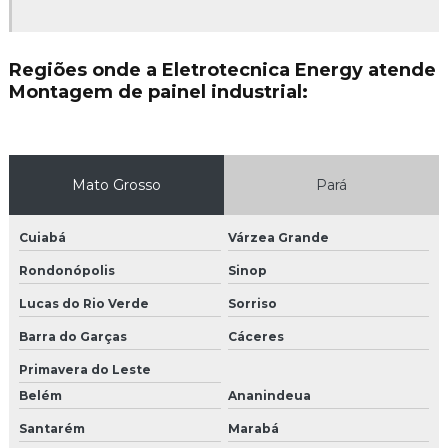
Instalação de hidrantes em mato grosso
Instalação de para raios
Regiões onde a Eletrotecnica Energy atende
Montagem de painel industrial:
Instalação de para raios em mato grosso
Instalação de rede de combate a incêndio
Instalação de sensor de fumaça
Mato Grosso
Pará
Instalação de sistema de combate a incêndio
Cuiabá
Várzea Grande
Instalação de sistema de hidrantes
Rondonópolis
Sinop
Instalação de sistema de prevenção contra incêndio
Lucas do Rio Verde
Sorriso
Barra do Garças
Cáceres
Instalação e manutenção elétrica
Primavera do Leste
Instalação e manutenção elétrica em mato grosso
Belém
Ananindeua
Instalação elétrica industrial
Santarém
Marabá