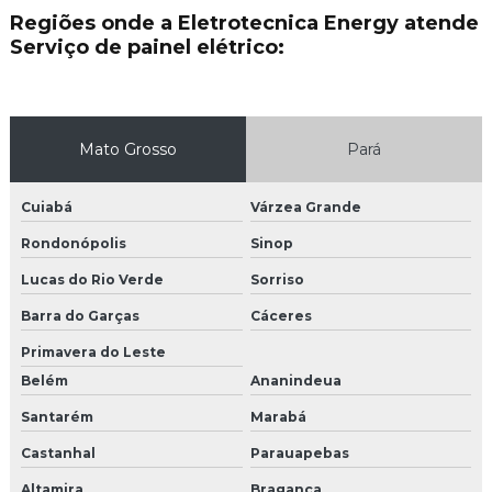
Regiões onde a Eletrotecnica Energy atende
Serviço de painel elétrico:
Instalação de para raios em mato grosso
Instalação de rede de combate a incêndio
Instalação de sensor de fumaça
Mato Grosso
Pará
Instalação de sistema de combate a incêndio
Cuiabá
Várzea Grande
Instalação de sistema de hidrantes
Rondonópolis
Sinop
Instalação de sistema de prevenção contra incêndio
Lucas do Rio Verde
Sorriso
Barra do Garças
Cáceres
Instalação e manutenção elétrica
Primavera do Leste
Instalação e manutenção elétrica em mato grosso
Belém
Ananindeua
Instalação elétrica industrial
Santarém
Marabá
Castanhal
Parauapebas
Instalação elétrica industrial em mato grosso
Altamira
Bragança