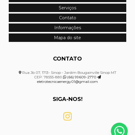
Serviços
Montagem de quadro elétrico
Contato
Montagem de quadro elétrico de distribuição
Informações
Montagem de quadro elétrico em mato grosso
Mapa do site
Montagem de quadro elétrico industrial
CONTATO
Montagem de sistemas elétricos
Projeto de combate a incêndio hidrantes
Rua Jb 07, 1713- Sinop - Jardim Bougainville Sinop MT
CEP: 78555-889
(66) 99609-2770
eletrotecnicaenergy01@gmail.com
Projeto de segurança contra incêndio e pânico
Projeto de sistema de combate a incêndio
SIGA-NOS!
Projeto de sistema de detecção e alarme de incêndio
Projeto de spda
Projeto de spda e aterramento