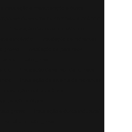
e instalação e manutenção elétrica
mpresas de sistema de combate a incêndio
o
Instalação de comando elétrico
ate a incêndio
Instalação de hidrantes
o grosso
Instalação de para raios
a raios em mato grosso
êndio
Instalação de sensor de fumaça
êndio
Instalação de sistema de hidrantes
e prevenção contra incêndio
anutenção elétrica
mato grosso
Instalação elétrica industrial
industrial em mato grosso
versor de frequência