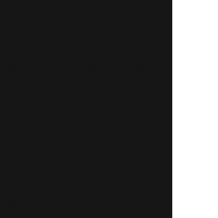
s de automação industrial
a predial e industrial
a de alarme de incêndio
êndio
Manutenção sistema de incêndio
elétrico em mato grosso
rial
Montagem de painel industrial
dro de distribuição
istribuição em mato grosso
agem de quadro elétrico de distribuição
elétrico em mato grosso
rial
Montagem de sistemas elétricos
 a incêndio hidrantes