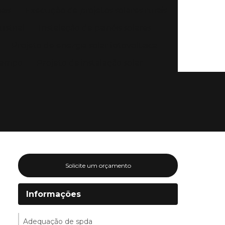
ais
Execução de projetos solares rurais
strial
Instalação de painéis solares
Projeto de energia solar fotovoltaica
 campo
Projeto de instalação solar
Solicite um orçamento
Informações
Adequação de spda