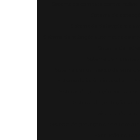
Sistema de combate contra incêndi
Sistema de detecçã
Sistema de detecção e alar
Sistema de extinção automática de inc
Sistema de hidra
Sistema de hidrantes
Sistema de iluminação de emergê
Sistema de incêndio predial
Si
Sistema de proteção contra des
Sistema de proteção contr
Sistema de prote
Sistema de proteção e combate a i
Execução de projet