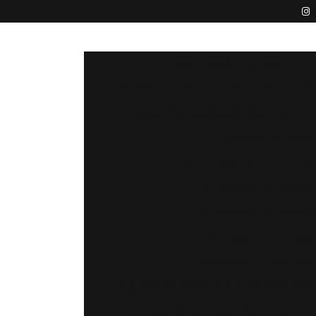
Adequação de spda
E
Empresa de elétrica industrial
Emp
Empresa de instalação elétrica
E
Empresa de instal
Empresa de manutençã
Empresa de montage
Empresa de montage
Empresa de montage
Empresa de montage
Empresa de montagem de sistemas e
Empresa de serviços elétricos
E