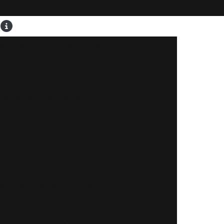
(66) 99609-2770
eletrotecnicaenergy01@gmail.com
laboração de projeto de spda
resa de instalação de comando elétrico
mpresa de instalação elétrica industrial
ação elétrica predial
o de sistema de incêndio
m de painéis elétricos
m de painel industrial
m de quadro industrial
m de quadros elétricos
létricos
Empresa de projeto elétrico
mpresa de serviços elétricos industrial