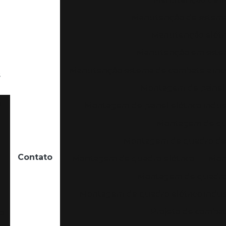
Manutenção de sistema
Manutenção elétric
Manutenção em sistem
Manutenção sistema de combate a inc
s
Montagem de painel 
o
Montagem de painel elétrico indust
Montagem de qua
Montagem de quadro de d
Contato
Montagem de quadro elétrico
Mont
Montagem de quadro 
Montagem de quadro elétrico indust
l
Projeto de combate
o