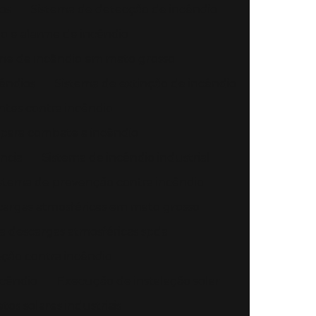
os
Sistema de detecção de incêndio
o e alarme de incêndio
me de incêndio em mato grosso
êndios
Sistema de extinção de incêndio
ntes contra incêndio
 para combate a incêndio
ncia
Sistema de incêndio industrial
stema de prevenção contra incêndio
cargas atmosféricas em mato grosso
a descargas atmosféricas spda
ção contra incêndio
ncêndio
Execução de instalação solar
os solares industriais