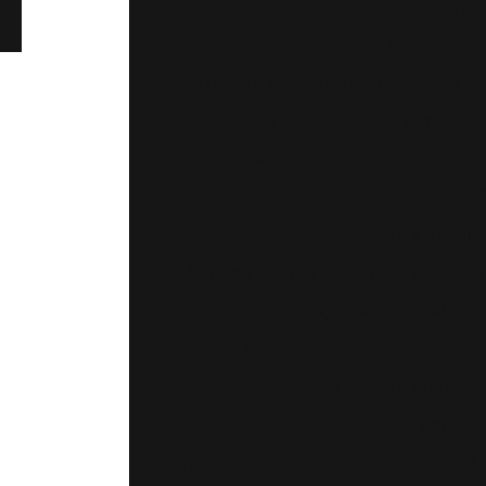
Projeto de segurança
a
Projeto de sistema
Projeto de sistema de detecção e 
Projeto de spda e aterramento
Projeto elétrico spda
Projeto sp
Serviço de instala
Serviço de instala
Serviço de montagem de sistemas 
Serviço de painel elétric
Serviços elétricos industriais
Siste
Sistema de combate
Sistema de combate
Sistema de combate a incêndio predial