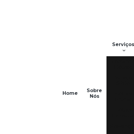
Serviço
Comand
Elétrico
Serviço
SPDA
Sobre
Home
Elétrica
Nós
Predial
Elétrica
Industria
Prevençã
de