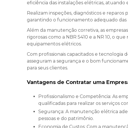
eficiência das instalações elétricas, atuando e
Realizam inspeções, diagnósticos e reparos pa
garantindo o funcionamento adequado das re
Além da manutenção corretiva, as empresas
rigorosas como a NBR 5410 e a NR 10, o que r
equipamentos elétricos.
Com profissionais capacitados e tecnologia d
asseguram a segurança e o bom funcionament
para seus clientes.
Vantagens de Contratar uma Empresa
Profissionalismo e Competência: As empresas especializadas contam com equipes treinadas e
qualificadas para realizar os serviços c
Segurança: A manutenção elétrica adequada previne acidentes e garante a proteção das
pessoas e do patrimônio.
Economia de Custos: Com a manutenção preventiva, evitam-se falhas graves que poderiam