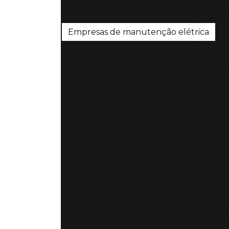
Empresa de spda
Empresas d
Empresas de manutenção elétrica
E
Instalação de alarme de incêndi
Instalação de equipamentos de comb
Instalação de hidrantes em mat
Instalação de par
Instalação de rede de combate a inc
Instalação de sistema de combate a inc
Instalação de sistema d
Instalação e m
Instalação e manutenção elétrica em 
Instalação elétrica 
Manutenção de in