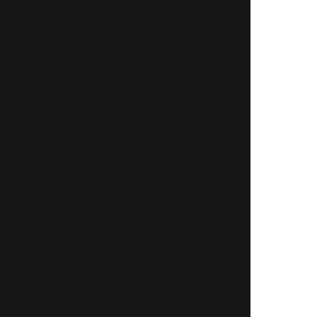
 contra incêndio e pânico
 de combate a incêndio
alarme de incêndio
Projeto de spda
Projeto de spda em mato grosso
da elétrico
Projeto spda estrutural
ção de comando elétrico
ção elétrica industrial
elétricos
Serviço de painel elétrico
o industrial
Serviço spda
ma de combate a incêndio ativo e passivo
 a incêndio automático
 a incêndio industrial
Sistema de combate a incêndio sprinkler